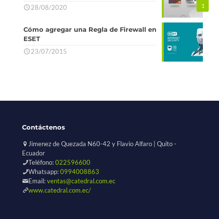
1
28/08/2020
Cómo agregar una Regla de Firewall en
ESET
23/07/2015
Contáctenos
Jimenez de Quezada N60-42 y Flavio Alfaro | Quito -
Ecuador
Teléfono:
022596600
Whatsapp:
0994008863
Email:
ventas@catedral.com.ec
www.catedral.com.ec/